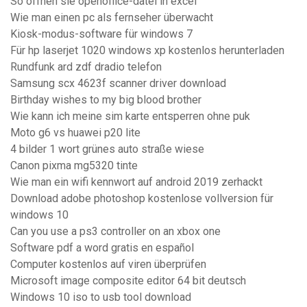
So öffnen sie openoffice-datei in excel
Wie man einen pc als fernseher überwacht
Kiosk-modus-software für windows 7
Für hp laserjet 1020 windows xp kostenlos herunterladen
Rundfunk ard zdf dradio telefon
Samsung scx 4623f scanner driver download
Birthday wishes to my big blood brother
Wie kann ich meine sim karte entsperren ohne puk
Moto g6 vs huawei p20 lite
4 bilder 1 wort grünes auto straße wiese
Canon pixma mg5320 tinte
Wie man ein wifi kennwort auf android 2019 zerhackt
Download adobe photoshop kostenlose vollversion für
windows 10
Can you use a ps3 controller on an xbox one
Software pdf a word gratis en español
Computer kostenlos auf viren überprüfen
Microsoft image composite editor 64 bit deutsch
Windows 10 iso to usb tool download